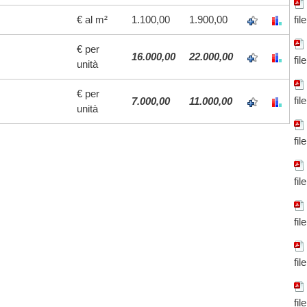
€ al m²
1.100,00
1.900,00
fil
€ per
16.000,00
22.000,00
fil
unità
€ per
fil
7.000,00
11.000,00
unità
fil
fil
fil
fil
fil