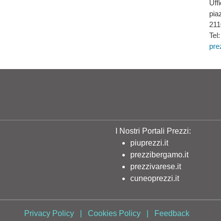
Uff
pia
211
Tel
pre
I Nostri Portali Prezzi:
piuprezzi.it
prezzibergamo.it
prezzivarese.it
cuneoprezzi.it
Privacy Policy
|
Cookies Policy
|
Feedback