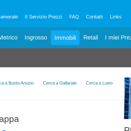
camerale
Il Servizio Prezzi
FAQ
Contatti
Links
etrico
Ingrosso
Retail
I miei Pre
Immobili
ca a Busto Arsizio
Cerca a Gallarate
Cerca a Luino
mappa
P