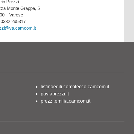
icio Prezzi
zza Monte Grappa, 5
00 – Varese
: 0332 295317
zzi@va.camcom.it
listinoedili.comolecco.camcom.it
paviaprezzi.it
prezzi.emilia.camcom.it