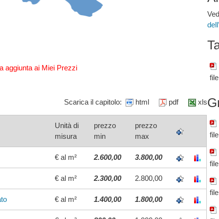
Ved
del
Ta
a aggiunta ai Miei Prezzi
fil
G
Scarica il capitolo:
html
pdf
xls
Unità di
prezzo
prezzo
fil
misura
min
max
€ al m²
2.600,00
3.800,00
fil
€ al m²
2.300,00
2.800,00
fil
ato
€ al m²
1.400,00
1.800,00