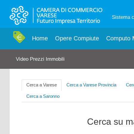
Sistema 
Home
Opere Compiute
Computo M
Video Prezzi Immobili
Cerca a Varese
Cerca a Varese Provincia
Cer
Cerca a Saronno
Cerca su 