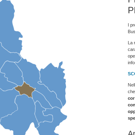
P
I pr
Bus
La 
car
ope
inf
SC
Nel
che
cor
com
opp
spe
An