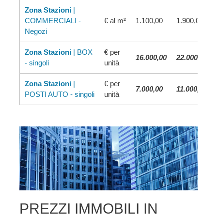
Zona Stazioni
|
COMMERCIALI -
€ al m²
1.100,00
1.900,00
Negozi
Zona Stazioni
| BOX
€ per
16.000,00
22.000,00
- singoli
unità
Zona Stazioni
|
€ per
7.000,00
11.000,00
POSTI AUTO - singoli
unità
PREZZI IMMOBILI IN