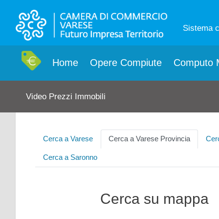
Sistema 
Home
Opere Compiute
Computo M
Video Prezzi Immobili
Cerca a Varese
Cerca a Varese Provincia
Cer
Cerca a Saronno
Cerca su mappa