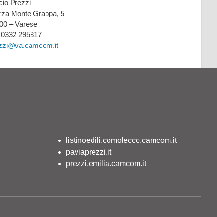
icio Prezzi
zza Monte Grappa, 5
00 – Varese
: 0332 295317
zzi@va.camcom.it
listinoedili.comolecco.camcom.it
paviaprezzi.it
prezzi.emilia.camcom.it