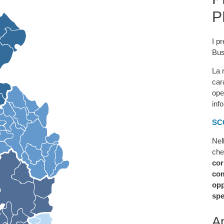
P
I pr
Bus
La 
car
ope
inf
SC
Nel
che
cor
com
opp
spe
An