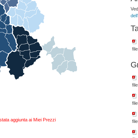
Ved
del
Ta
fil
G
fil
fil
stata aggiunta ai Miei Prezzi
fil