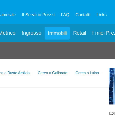
camerale
Il Servizio Prezzi
FAQ
Contatti
Links
etrico
Ingrosso
Retail
I miei Pre
Immobili
ca a Busto Arsizio
Cerca a Gallarate
Cerca a Luino
P