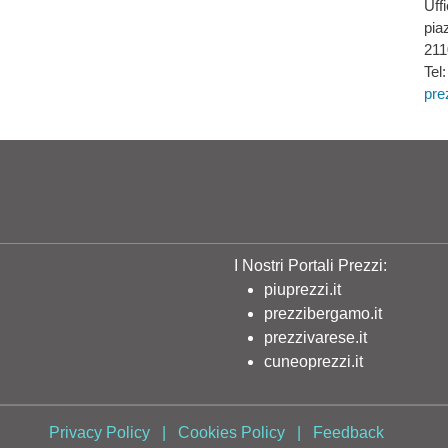
Uff
pia
211
Tel
pre
I Nostri Portali Prezzi:
piuprezzi.it
prezzibergamo.it
prezzivarese.it
cuneoprezzi.it
Privacy Policy
|
Cookies Policy
|
Feedback