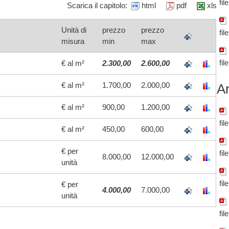
fil
Scarica il capitolo:
html
pdf
xls
Unità di
prezzo
prezzo
fil
misura
min
max
fil
€ al m²
2.300,00
2.600,00
€ al m²
1.700,00
2.000,00
Ar
€ al m²
900,00
1.200,00
fil
€ al m²
450,00
600,00
€ per
fil
8.000,00
12.000,00
unità
fil
€ per
4.000,00
7.000,00
unità
fil