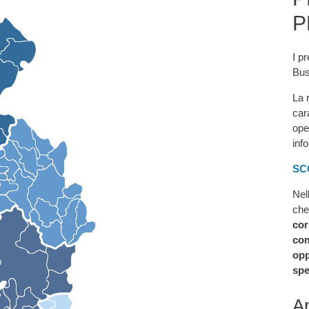
P
I pr
Bus
La 
car
ope
inf
SC
Nel
che
cor
com
opp
spe
An