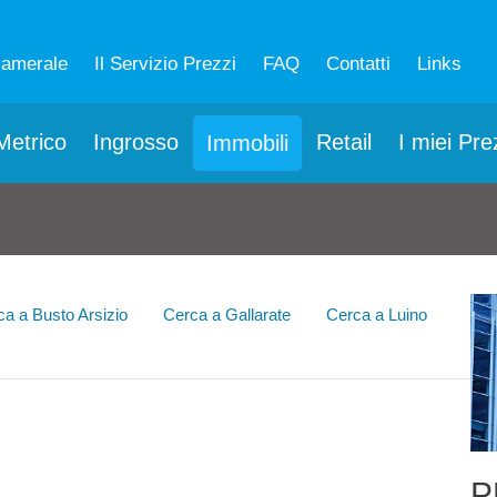
camerale
Il Servizio Prezzi
FAQ
Contatti
Links
etrico
Ingrosso
Retail
I miei Pre
Immobili
ca a Busto Arsizio
Cerca a Gallarate
Cerca a Luino
P