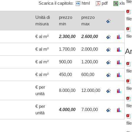
fil
Scarica il capitolo:
html
pdf
xls
Unità di
prezzo
prezzo
fil
misura
min
max
fil
€ al m²
2.300,00
2.600,00
€ al m²
1.700,00
2.000,00
Ar
€ al m²
900,00
1.200,00
fil
€ al m²
450,00
600,00
€ per
fil
8.000,00
12.000,00
unità
fil
€ per
4.000,00
7.000,00
unità
fil