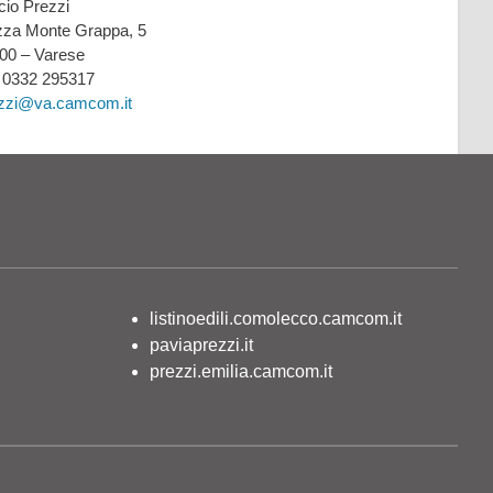
icio Prezzi
zza Monte Grappa, 5
00 – Varese
: 0332 295317
zzi@va.camcom.it
listinoedili.comolecco.camcom.it
paviaprezzi.it
prezzi.emilia.camcom.it