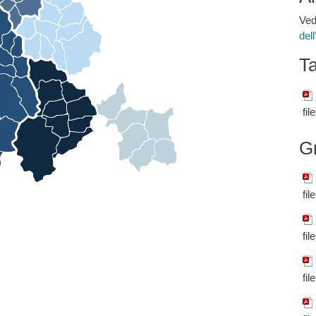
Ved
del
Ta
fil
G
fil
fil
fil