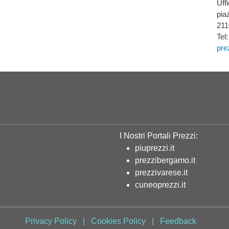
Uff
pia
211
Tel
pre
I Nostri Portali Prezzi:
piuprezzi.it
prezzibergamo.it
prezzivarese.it
cuneoprezzi.it
Privacy Policy
|
Cookies Policy
|
Feedback