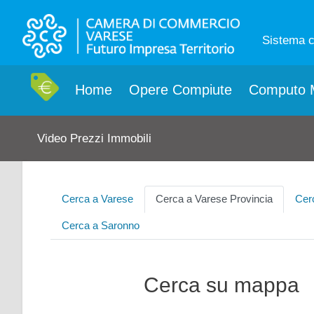
Sistema 
Home
Opere Compiute
Computo M
Video Prezzi Immobili
Cerca a Varese
Cerca a Varese Provincia
Cer
Cerca a Saronno
Cerca su mappa