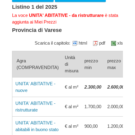
Listino 1 del 2025
La voce
UNITA' ABITATIVE - da ristrutturare
è stata
aggiunta ai Miei Prezzi
Provincia di Varese
Scarica il capitolo:
html
pdf
xls
Unità
Agra
prezzo
prezzo
di
(COMPRAVENDITA)
min
max
misura
UNITA' ABITATIVE -
€ al m²
2.300,00
2.600,00
nuove
UNITA' ABITATIVE -
€ al m²
1.700,00
2.000,00
ristrutturate
UNITA' ABITATIVE -
€ al m²
900,00
1.200,00
abitabili in buono stato