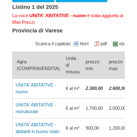
Listino 1 del 2025
La voce
UNITA' ABITATIVE - nuove
è stata aggiunta ai
Miei Prezzi
Provincia di Varese
Scarica il capitolo:
html
pdf
xls
Unità
Agra
prezzo
prezzo
di
(COMPRAVENDITA)
min
max
misura
UNITA' ABITATIVE -
€ al m²
2.300,00
2.600,00
nuove
UNITA' ABITATIVE -
€ al m²
1.700,00
2.000,00
ristrutturate
UNITA' ABITATIVE -
€ al m²
900,00
1.200,00
abitabili in buono stato