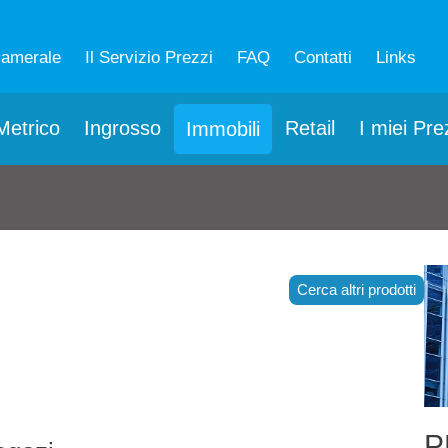
camerale
Il Servizio Prezzi
FAQ
Contatti
Links
etrico
Ingrosso
Retail
I miei Pre
Immobili
Cerca altri prodotti
P