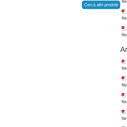
fil
Cerca altri prodotti
fil
fil
Ar
fil
fil
fil
fil