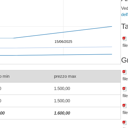
Ved
del
Ta
15/06/2025
fil
G
o min
prezzo max
fil
0
1.500,00
fil
0
1.500,00
fil
,00
1.600,00