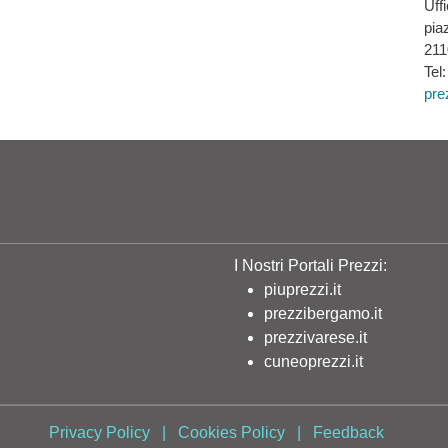
Uff
pia
211
Tel
pre
I Nostri Portali Prezzi:
piuprezzi.it
prezzibergamo.it
prezzivarese.it
cuneoprezzi.it
Privacy Policy
|
Cookies Policy
|
Feedback