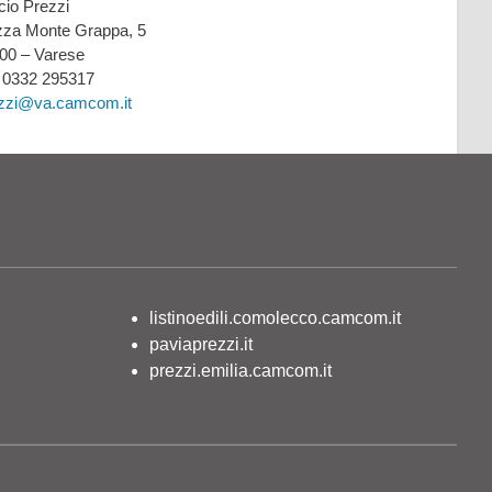
icio Prezzi
zza Monte Grappa, 5
00 – Varese
: 0332 295317
zzi@va.camcom.it
listinoedili.comolecco.camcom.it
paviaprezzi.it
prezzi.emilia.camcom.it