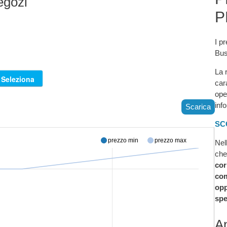
egozi
P
I pr
Bus
La 
car
ope
inf
Scarica
SC
prezzo min
prezzo max
Nel
che
cor
com
opp
spe
An