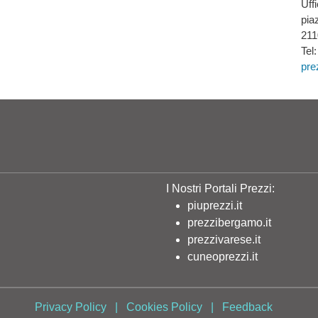
Uff
pia
211
Tel
pre
I Nostri Portali Prezzi:
piuprezzi.it
prezzibergamo.it
prezzivarese.it
cuneoprezzi.it
Privacy Policy
|
Cookies Policy
|
Feedback