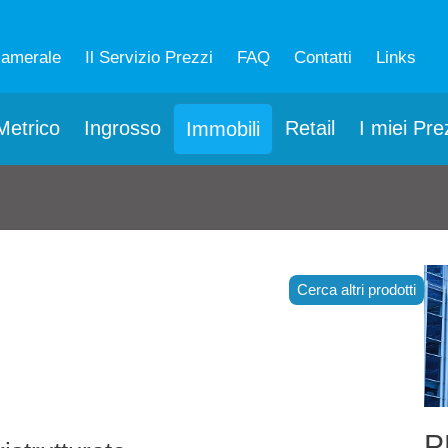
camerale
Il Servizio Prezzi
FAQ
Contatti
Links
etrico
Ingrosso
Retail
I miei Pre
Immobili
Cerca altri prodotti
P