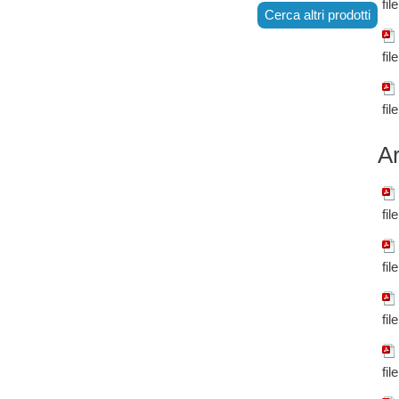
fil
Cerca altri prodotti
fil
fil
Ar
fil
fil
fil
fil