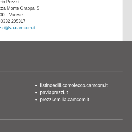
icio Prezzi
zza Monte Grappa, 5
00 – Varese
: 0332 295317
zzi@va.camcom.it
listinoedili.comolecco.camcom.it
paviaprezzi.it
prezzi.emilia.camcom.it