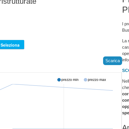
istrutturate
P
I pr
Bus
La 
car
ope
inf
Scarica
SC
prezzo min
prezzo max
Nel
che
cor
com
opp
spe
An