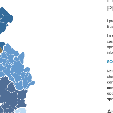
P
I pr
Bus
La 
car
ope
inf
SC
Nel
che
cor
com
opp
spe
An