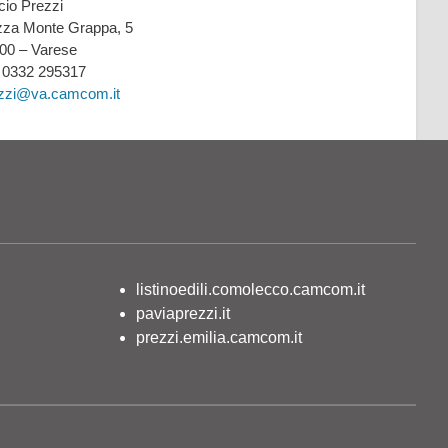
icio Prezzi
zza Monte Grappa, 5
00 – Varese
: 0332 295317
zzi@va.camcom.it
listinoedili.comolecco.camcom.it
paviaprezzi.it
prezzi.emilia.camcom.it