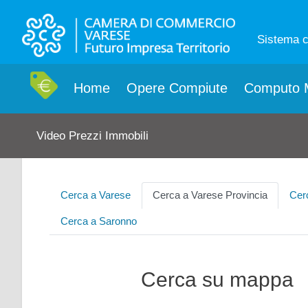
Sistema 
Home
Opere Compiute
Computo M
Video Prezzi Immobili
Cerca a Varese
Cerca a Varese Provincia
Cer
Cerca a Saronno
Cerca su mappa