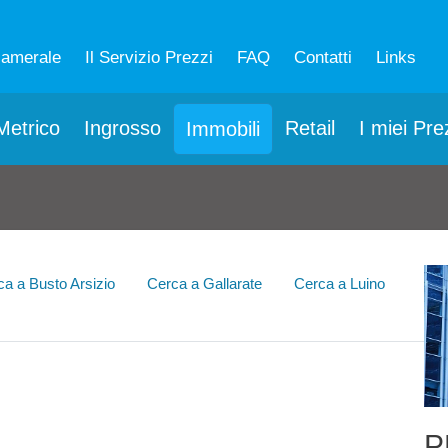
camerale
Il Servizio Prezzi
FAQ
Contatti
Links
etrico
Ingrosso
Retail
I miei Pre
Immobili
ca a Busto Arsizio
Cerca a Gallarate
Cerca a Luino
P