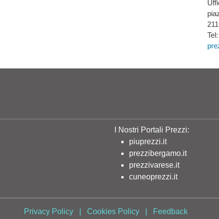
Uff
pia
211
Tel
pre
I Nostri Portali Prezzi:
piuprezzi.it
prezzibergamo.it
prezzivarese.it
cuneoprezzi.it
Privacy Policy
|
Cookies Policy
|
Feedback