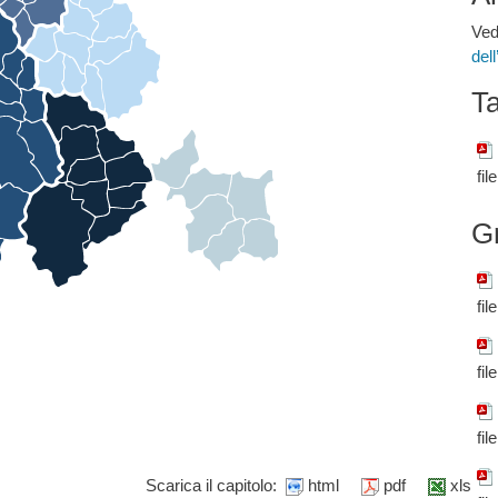
Ved
del
Ta
fil
G
fil
fil
fil
Scarica il capitolo:
html
pdf
xls