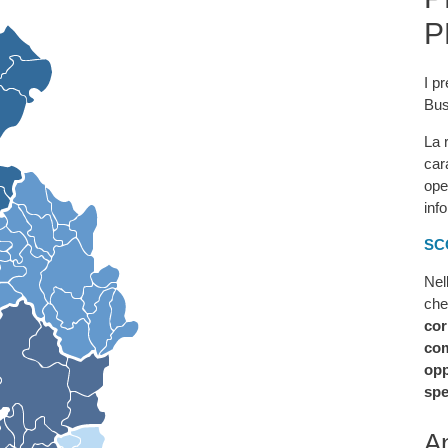
P
I pr
Bus
La 
car
ope
inf
SC
Nel
che
cor
com
opp
spe
An