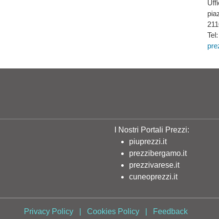
Uff
pia
211
Tel
pre
I Nostri Portali Prezzi:
piuprezzi.it
prezzibergamo.it
prezzivarese.it
cuneoprezzi.it
Privacy Policy
|
Cookies Policy
|
Feedback