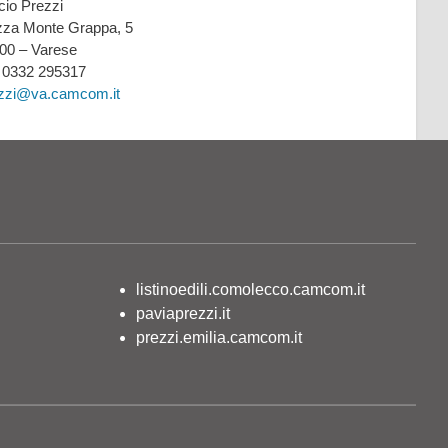
icio Prezzi
zza Monte Grappa, 5
00 – Varese
: 0332 295317
zzi@va.camcom.it
listinoedili.comolecco.camcom.it
paviaprezzi.it
prezzi.emilia.camcom.it