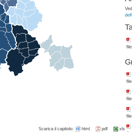
Ved
del
Ta
fil
G
fil
fil
fil
Scarica il capitolo:
html
pdf
xls