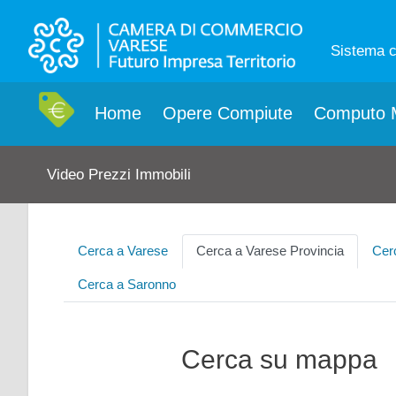
Sistema 
Home
Opere Compiute
Computo M
Video Prezzi Immobili
Cerca a Varese
Cerca a Varese Provincia
Cer
Cerca a Saronno
Cerca su mappa