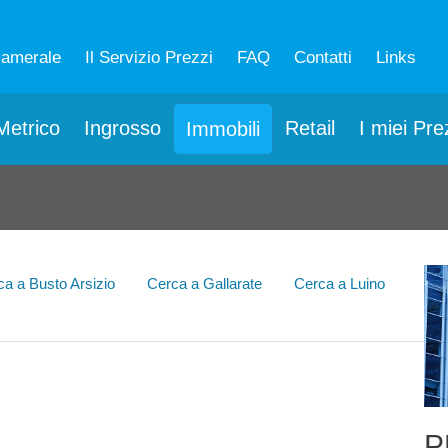
camerale
Il Servizio Prezzi
FAQ
Contatti
Links
etrico
Ingrosso
Retail
I miei Pre
Immobili
ca a Busto Arsizio
Cerca a Gallarate
Cerca a Luino
P