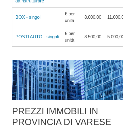
da ristrutturare
€ per
BOX - singoli
8.000,00
11.000,00
unità
€ per
POSTI AUTO - singoli
3.500,00
5.000,00
unità
PREZZI IMMOBILI IN
PROVINCIA DI VARESE