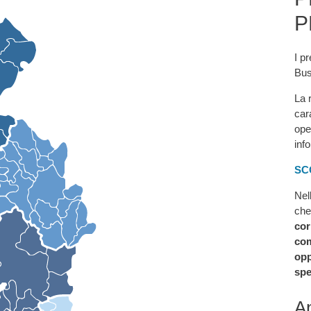
P
I pr
Bus
La 
car
ope
inf
SC
Nel
che
cor
com
opp
spe
An