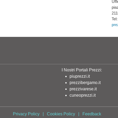
Uff
pia
211
Tel
pre
I Nostri Portali Prezzi:
piuprezzi.it
prezzibergamo.it
prezzivarese.it
cuneoprezzi.it
Privacy Policy
|
Cookies Policy
|
Feedback