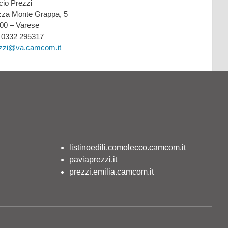
icio Prezzi
zza Monte Grappa, 5
00 – Varese
: 0332 295317
zzi@va.camcom.it
listinoedili.comolecco.camcom.it
paviaprezzi.it
prezzi.emilia.camcom.it