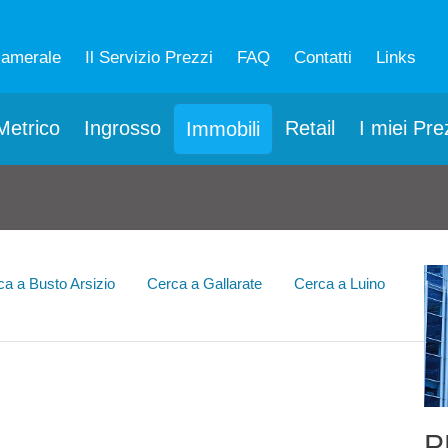
camerale
Il Servizio Prezzi
FAQ
Contatti
Links
etrico
Ingrosso
Retail
I miei Pre
Immobili
ca a Busto Arsizio
Cerca a Gallarate
Cerca a Luino
P