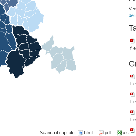
Ved
del
Ta
fil
G
fil
fil
fil
Scarica il capitolo:
html
pdf
xls