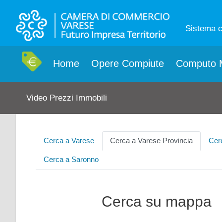
Sistema 
Home
Opere Compiute
Computo M
Video Prezzi Immobili
Cerca a Varese
Cerca a Varese Provincia
Cer
Cerca a Saronno
Cerca su mappa