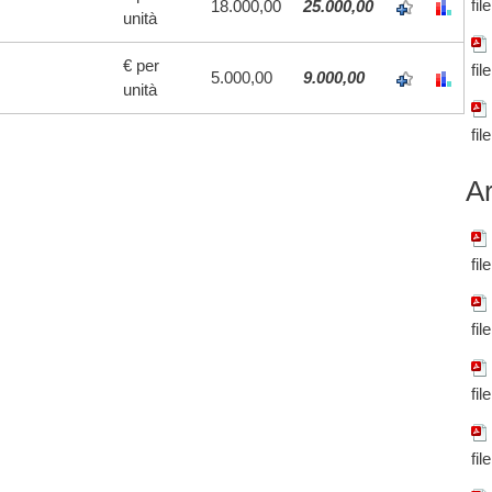
fil
18.000,00
25.000,00
unità
€ per
fil
5.000,00
9.000,00
unità
fil
Ar
fil
fil
fil
fil