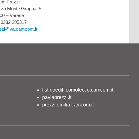
icio Prezzi
zza Monte Grappa, 5
00 – Varese
: 0332 295317
zzi@va.camcom.it
listinoedili.comolecco.camcom.it
paviaprezzi.it
prezzi.emilia.camcom.it