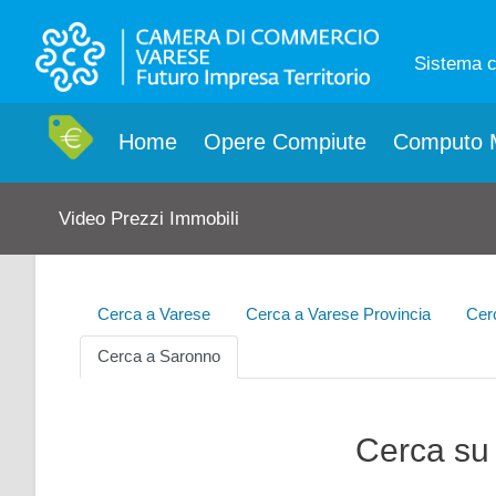
Sistema 
Home
Opere Compiute
Computo M
Video Prezzi Immobili
Cerca a Varese
Cerca a Varese Provincia
Cer
Cerca a Saronno
Cerca su