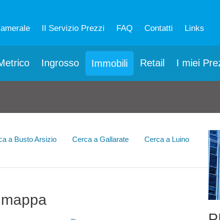
camerale
Il Servizio Prezzi
FAQ
Contatti
Links
etrico
Ingrosso
Retail
I miei Pre
Immobili
ca a Busto Arsizio
Cerca a Gallarate
Cerca a Luino
 mappa
P