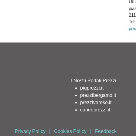
Uff
pia
211
Tel
pre
I Nostri Portali Prezzi:
piuprezzi.it
prezzibergamo.it
prezzivarese.it
cuneoprezzi.it
Privacy Policy
|
Cookies Policy
|
Feedback