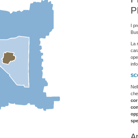
P
I pr
Bus
La 
car
ope
inf
SC
Nel
che
cor
com
opp
spe
An