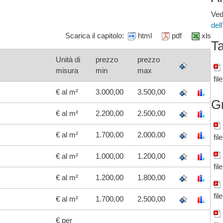
Ved
del
Scarica il capitolo:
html
pdf
xls
Ta
Unità di
prezzo
prezzo
misura
min
max
fil
€ al m²
3.000,00
3.500,00
G
€ al m²
2.200,00
2.500,00
€ al m²
1.700,00
2.000,00
fil
€ al m²
1.000,00
1.200,00
fil
€ al m²
1.200,00
1.800,00
fil
€ al m²
1.700,00
2.500,00
€ per