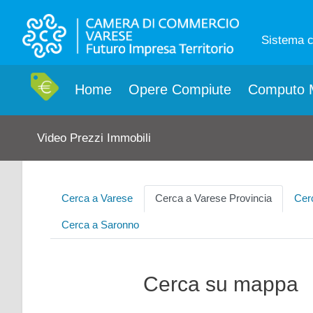
Sistema 
Home
Opere Compiute
Computo M
Video Prezzi Immobili
Cerca a Varese
Cerca a Varese Provincia
Cer
Cerca a Saronno
Cerca su mappa