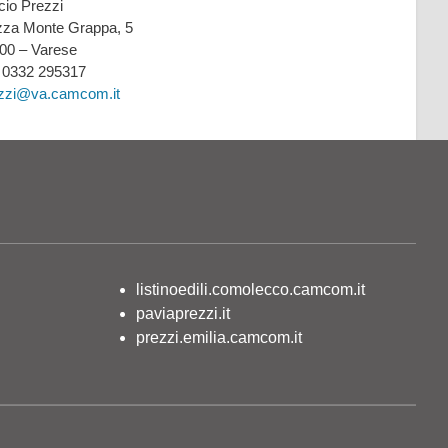
icio Prezzi
zza Monte Grappa, 5
00 – Varese
: 0332 295317
zzi@va.camcom.it
listinoedili.comolecco.camcom.it
paviaprezzi.it
prezzi.emilia.camcom.it