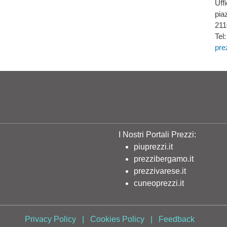
Uff
pia
211
Tel
pre
I Nostri Portali Prezzi:
piuprezzi.it
prezzibergamo.it
prezzivarese.it
cuneoprezzi.it
Privacy Policy
|
Cookies Policy
|
Feedback