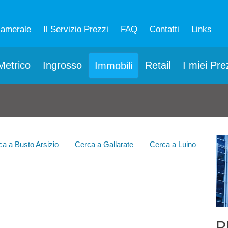
camerale
Il Servizio Prezzi
FAQ
Contatti
Links
etrico
Ingrosso
Retail
I miei Pre
Immobili
ca a Busto Arsizio
Cerca a Gallarate
Cerca a Luino
P