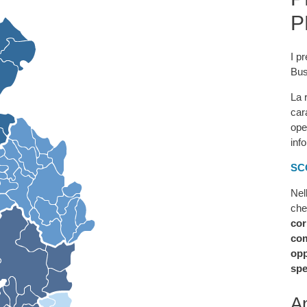
P
I pr
Bus
La 
car
ope
inf
SC
Nel
che
cor
com
opp
spe
An