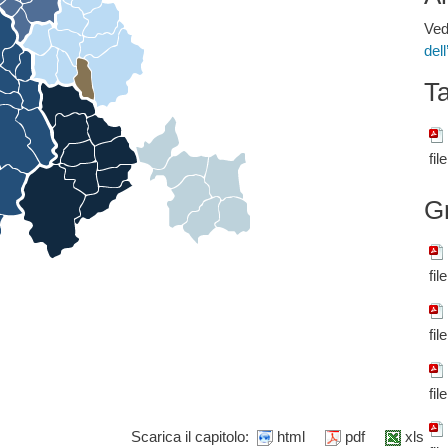
Ved
del
Ta
fil
G
fil
fil
fil
Scarica il capitolo:
html
pdf
xls