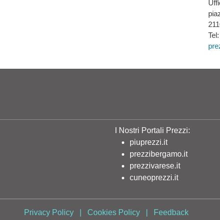
Uff
pia
211
Tel
pre
I Nostri Portali Prezzi:
piuprezzi.it
prezzibergamo.it
prezzivarese.it
cuneoprezzi.it
Privacy Policy
|
Cookies Policy
|
Feedback