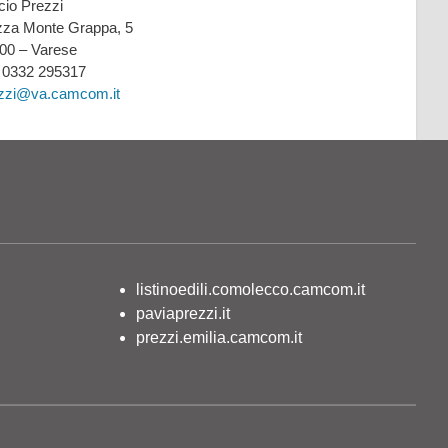
icio Prezzi
zza Monte Grappa, 5
00 – Varese
: 0332 295317
zzi@va.camcom.it
listinoedili.comolecco.camcom.it
paviaprezzi.it
prezzi.emilia.camcom.it