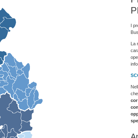
P
I pr
Bus
La 
car
ope
inf
SC
Nel
che
cor
com
opp
spe
An