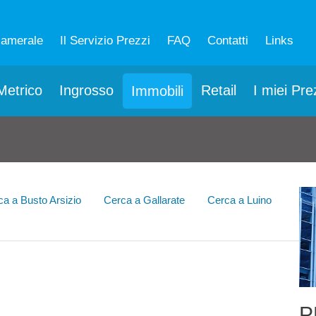
camerale
Il Servizio Prezzi
FAQ
Contatti
Links
etrico
Ingrosso
Retail
I miei Pre
Immobili
ca a Busto Arsizio
Cerca a Gallarate
Cerca a Luino
P