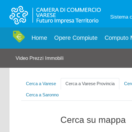
Sistema 
Home
Opere Compiute
Computo M
Video Prezzi Immobili
Cerca a Varese
Cerca a Varese Provincia
Cer
Cerca a Saronno
Cerca su mappa