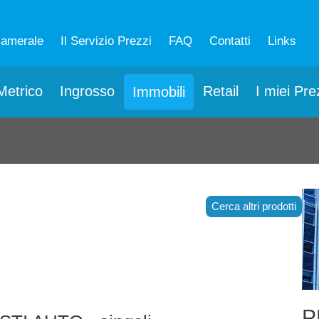
camerale
Il Servizio Prezzi
FAQ
Contatti
Links
etrico
Ingrosso
Retail
I miei Pre
Immobili
Cerca altri prodotti
P