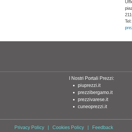
Uff
pia
211
Tel
pre
I Nostri Portali Prezzi:
piuprezzi.it
prezzibergamo.it
prezzivarese.it
cuneoprezzi.it
Privacy Policy
|
Cookies Policy
|
Feedback