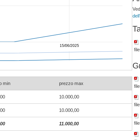
Ved
del
Ta
15/06/2025
fil
G
o min
prezzo max
fil
,00
10.000,00
fil
,00
10.000,00
fil
,00
11.000,00