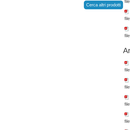
fil
Cerca altri prodotti
fil
fil
Ar
fil
fil
fil
fil