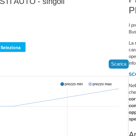
STI AUTO - singoli
P
I pr
Bus
La 
car
ope
inf
Scarica
SC
prezzo min
prezzo max
Nel
che
cor
com
opp
spe
An