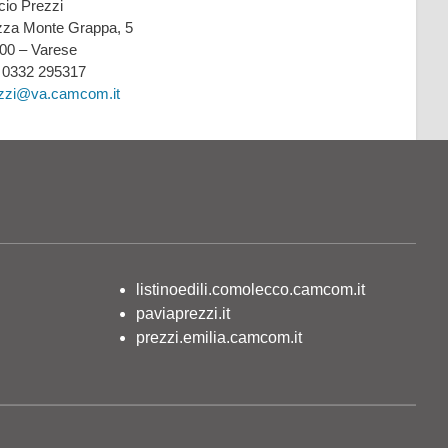
icio Prezzi
zza Monte Grappa, 5
00 – Varese
: 0332 295317
zzi@va.camcom.it
listinoedili.comolecco.camcom.it
paviaprezzi.it
prezzi.emilia.camcom.it