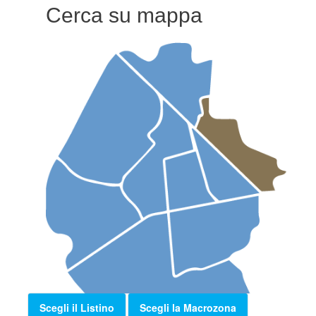
Cerca su mappa
Scegli il Listino
Scegli la Macrozona