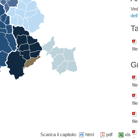
Ved
del
Ta
fil
G
fil
fil
fil
Scarica il capitolo:
html
pdf
xls