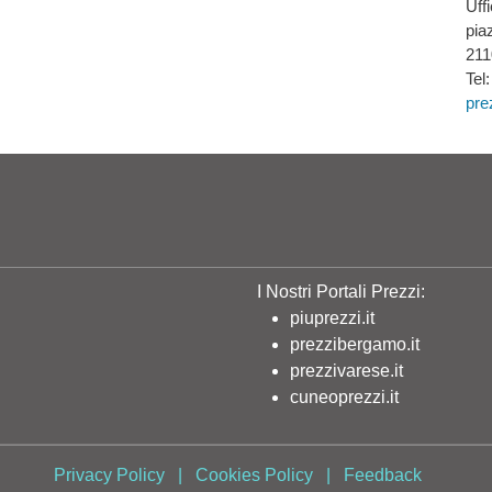
Uff
pia
211
Tel
pre
I Nostri Portali Prezzi:
piuprezzi.it
prezzibergamo.it
prezzivarese.it
cuneoprezzi.it
Privacy Policy
|
Cookies Policy
|
Feedback