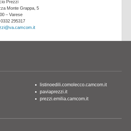
icio Prezzi
zza Monte Grappa, 5
00 – Varese
: 0332 295317
zzi@va.camcom.it
listinoedili.comolecco.camcom.it
paviaprezzi.it
prezzi.emilia.camcom.it