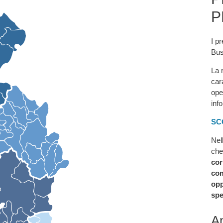
P
I pr
Bus
La 
car
ope
inf
SC
Nel
che
cor
com
opp
spe
An