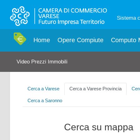
Sistema 
Home
Opere Compiute
Computo M
Video Prezzi Immobili
Cerca a Varese
Cerca a Varese Provincia
Cer
Cerca a Saronno
Cerca su mappa