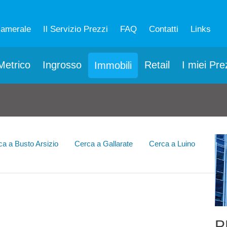
camerale
Il Servizio Prezzi
FAQ
Contatti
Links
etrico
Ingrosso
Retail
I miei Pre
Immobili
ca a Busto Arsizio
Cerca a Gallarate
Cerca a Luino
P