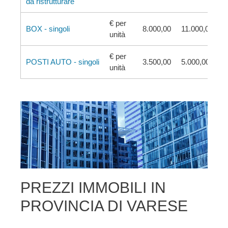
da ristrutturare
€ per
BOX - singoli
8.000,00
11.000,00
unità
€ per
POSTI AUTO - singoli
3.500,00
5.000,00
unità
PREZZI IMMOBILI IN
PROVINCIA DI VARESE