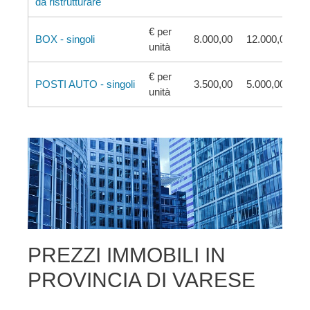
da ristrutturare
€ per
BOX - singoli
8.000,00
12.000,00
unità
€ per
POSTI AUTO - singoli
3.500,00
5.000,00
unità
PREZZI IMMOBILI IN
PROVINCIA DI VARESE